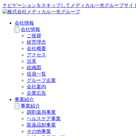
ナビゲーションをスキップしてメディカル一光グループサイ
会社情報
会社情報
ご挨拶
経営理念
会社概要
アクセス
沿革
組織図
役員一覧
グループ企業
会社案内
企業広告
事業紹介
事業紹介
調剤薬局事業
ヘルスケア事業
医薬品卸事業
その他事業