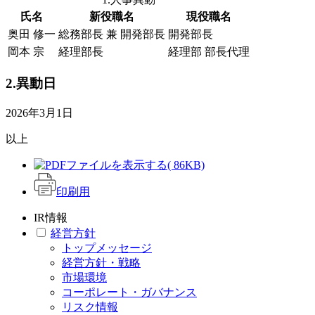
氏名
新役職名
現役職名
奥田 修一
総務部長 兼 開発部長
開発部長
岡本 宗
経理部長
経理部 部長代理
2.異動日
2026年3月1日
以上
( 86KB)
印刷用
IR情報
経営方針
トップメッセージ
経営方針・戦略
市場環境
コーポレート・ガバナンス
リスク情報