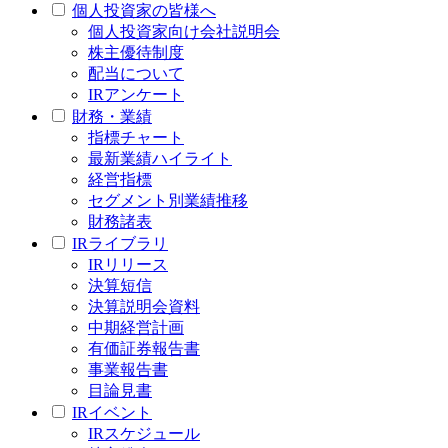
個人投資家の皆様へ
個人投資家向け会社説明会
株主優待制度
配当について
IRアンケート
財務・業績
指標チャート
最新業績ハイライト
経営指標
セグメント別業績推移
財務諸表
IRライブラリ
IRリリース
決算短信
決算説明会資料
中期経営計画
有価証券報告書
事業報告書
目論見書
IRイベント
IRスケジュール