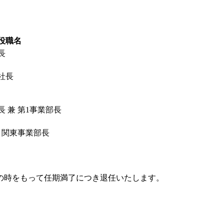
役職名
長
社長
 兼 第1事業部長
 関東事業部長
終結の時をもって任期満了につき退任いたします。