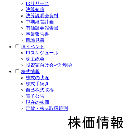
IRリリース
決算短信
決算説明会資料
中期経営計画
有価証券報告書
事業報告書
目論見書
IRイベント
IRスケジュール
株主総会
投資家向け会社説明会
株式情報
株式の状況
株式手続き
自己株式取得
電子公告
現在の株価
定款・株式取扱規則