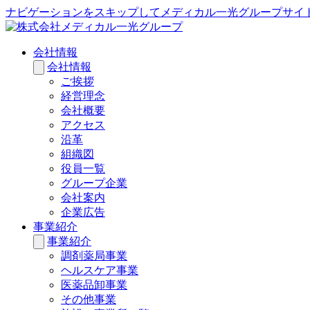
ナビゲーションをスキップしてメディカル一光グループサイ
会社情報
会社情報
ご挨拶
経営理念
会社概要
アクセス
沿革
組織図
役員一覧
グループ企業
会社案内
企業広告
事業紹介
事業紹介
調剤薬局事業
ヘルスケア事業
医薬品卸事業
その他事業