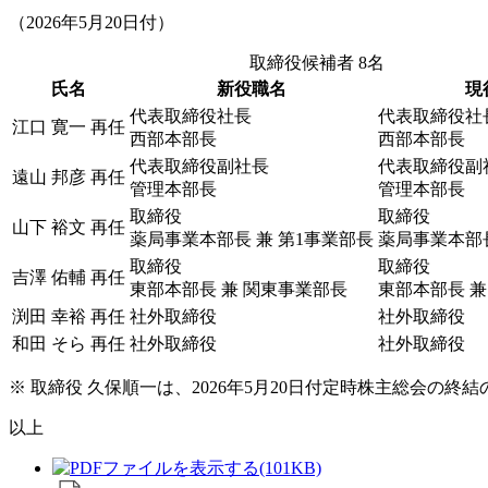
（2026年5月20日付）
取締役候補者 8名
氏名
新役職名
現
代表取締役社長
代表取締役社
江口 寛一
再任
西部本部長
西部本部長
代表取締役副社長
代表取締役副
遠山 邦彦
再任
管理本部長
管理本部長
取締役
取締役
山下 裕文
再任
薬局事業本部長 兼 第1事業部長
薬局事業本部長
取締役
取締役
吉澤 佑輔
再任
東部本部長 兼 関東事業部長
東部本部長 兼
渕田 幸裕
再任
社外取締役
社外取締役
和田 そら
再任
社外取締役
社外取締役
※ 取締役 久保順一は、2026年5月20日付定時株主総会の
以上
(101KB)