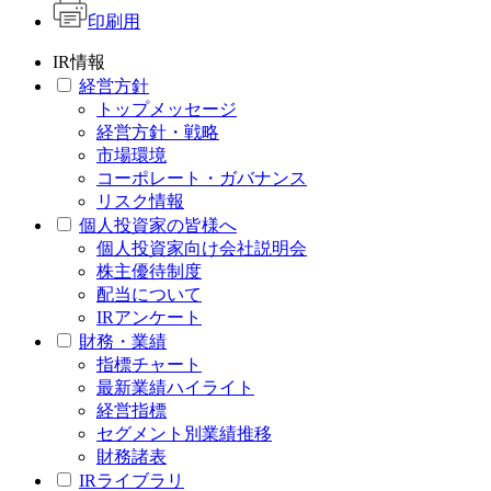
印刷用
IR情報
経営方針
トップメッセージ
経営方針・戦略
市場環境
コーポレート・ガバナンス
リスク情報
個人投資家の皆様へ
個人投資家向け会社説明会
株主優待制度
配当について
IRアンケート
財務・業績
指標チャート
最新業績ハイライト
経営指標
セグメント別業績推移
財務諸表
IRライブラリ