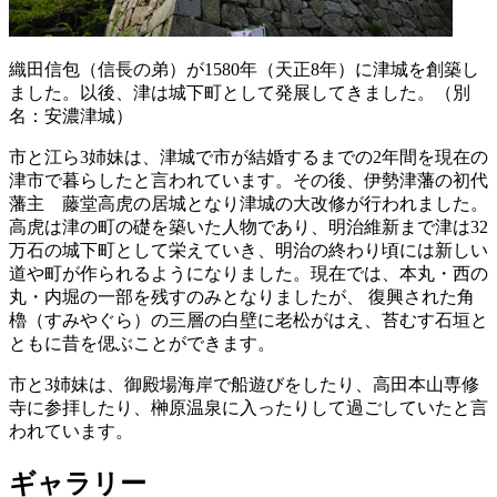
織田信包（信長の弟）が1580年（天正8年）に津城を創築し
ました。以後、津は城下町として発展してきました。（別
名：安濃津城）
市と江ら3姉妹は、津城で市が結婚するまでの2年間を現在の
津市で暮らしたと言われています。その後、伊勢津藩の初代
藩主 藤堂高虎の居城となり津城の大改修が行われました。
高虎は津の町の礎を築いた人物であり、明治維新まで津は32
万石の城下町として栄えていき、明治の終わり頃には新しい
道や町が作られるようになりました。現在では、本丸・西の
丸・内堀の一部を残すのみとなりましたが、 復興された角
櫓（すみやぐら）の三層の白壁に老松がはえ、苔むす石垣と
ともに昔を偲ぶことができます。
市と3姉妹は、御殿場海岸で船遊びをしたり、高田本山専修
寺に参拝したり、榊原温泉に入ったりして過ごしていたと言
われています。
ギャラリー