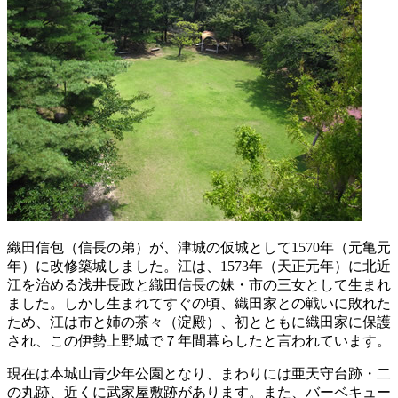
織田信包（信長の弟）が、津城の仮城として1570年（元亀元
年）に改修築城しました。江は、1573年（天正元年）に北近
江を治める浅井長政と織田信長の妹・市の三女として生まれ
ました。しかし生まれてすぐの頃、織田家との戦いに敗れた
ため、江は市と姉の茶々（淀殿）、初とともに織田家に保護
され、この伊勢上野城で７年間暮らしたと言われています。
現在は本城山青少年公園となり、まわりには亜天守台跡・二
の丸跡、近くに武家屋敷跡があります。また、バーベキュー