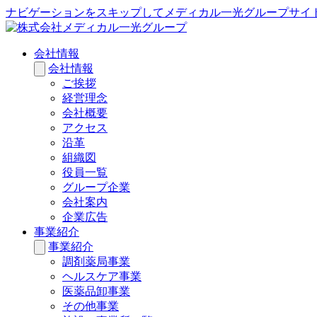
ナビゲーションをスキップしてメディカル一光グループサイ
会社情報
会社情報
ご挨拶
経営理念
会社概要
アクセス
沿革
組織図
役員一覧
グループ企業
会社案内
企業広告
事業紹介
事業紹介
調剤薬局事業
ヘルスケア事業
医薬品卸事業
その他事業