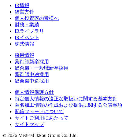
IR情報
経営方針
個人投資家の皆様へ
財務・業績
IRライブラリ
IRイベント
株式情報
採用情報
薬剤師新卒採用
総合職・一般職新卒採用
薬剤師中途採用
総合職中途採用
個人情報保護方針
特定個人情報の適正な取扱いに関する基本方針
匿名加工情報の作成および提供に関する公表事項
配信フィードについて
サイトご利用にあたって
サイトマップ
© 2026 Medical Ikkou Group Co.,Ltd.