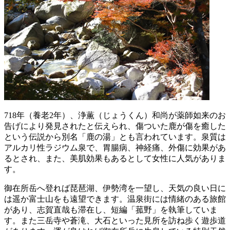
718年（養老2年）、浄薫（じょうくん）和尚が薬師如来のお
告げにより発見されたと伝えられ、傷ついた鹿が傷を癒した
という伝説から別名「鹿の湯」とも言われています。泉質は
アルカリ性ラジウム泉で、胃腸病、神経痛、外傷に効果があ
るとされ、また、美肌効果もあるとして女性に人気がありま
す。
御在所岳へ登れば琵琶湖、伊勢湾を一望し、天気の良い日に
は遥か富士山をも遠望できます。温泉街には情緒のある旅館
があり、志賀直哉も滞在し、短編「菰野」を執筆していま
す。また三岳寺や蒼滝、大石といった見所を訪ね歩く遊歩道