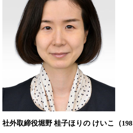
社外取締役
堀野 桂子
ほりの けいこ（198