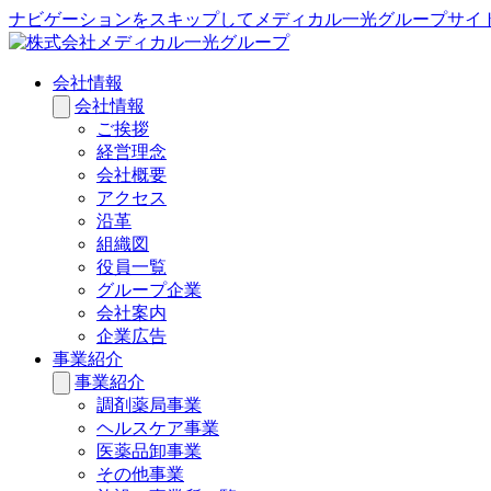
ナビゲーションをスキップしてメディカル一光グループサイ
会社情報
会社情報
ご挨拶
経営理念
会社概要
アクセス
沿革
組織図
役員一覧
グループ企業
会社案内
企業広告
事業紹介
事業紹介
調剤薬局事業
ヘルスケア事業
医薬品卸事業
その他事業