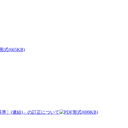
(665KB)
本基準〕(連結)」の訂正について
(699KB)