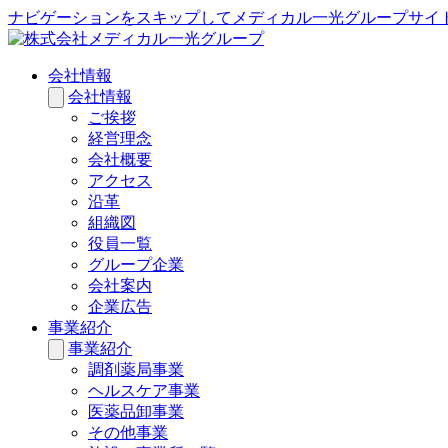
ナビゲーションをスキップしてメディカル一光グループサイ
会社情報
会社情報
ご挨拶
経営理念
会社概要
アクセス
沿革
組織図
役員一覧
グループ企業
会社案内
企業広告
事業紹介
事業紹介
調剤薬局事業
ヘルスケア事業
医薬品卸事業
その他事業