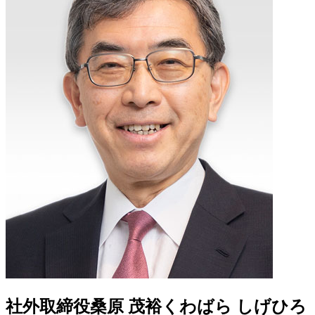
社外取締役
桑原 茂裕
くわばら しげひろ