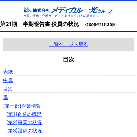
第21期 半期報告書 役員の状況
-2005年11月30日-
一覧ページへ戻る
目次
表紙
中扉
目次
扉
[第一部]企業情報
[第1]企業の概況
[第2]事業の状況
[第3]設備の状況