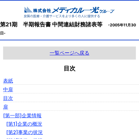
第21期 半期報告書 中間連結財務諸表等
-2005年11月30
日-
一覧ページへ戻る
目次
表紙
中扉
目次
扉
[第一部]企業情報
[第1]企業の概況
[第2]事業の状況