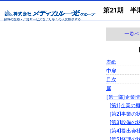
第21期 半
一覧ペ
表紙
中扉
目次
扉
[第一部]企業
[第1]企業の
[第2]事業の
[第3]設備の
[第4]提出会
[第5]経理の