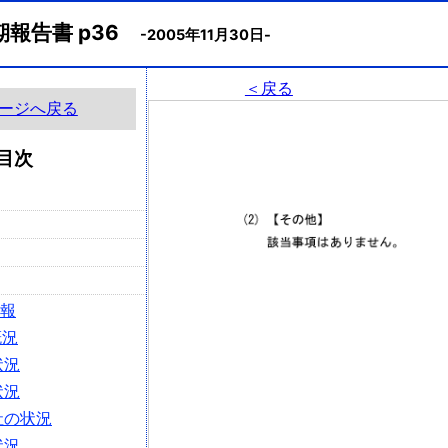
期報告書 p36
-2005年11月30日-
＜戻る
ージへ戻る
目次
情報
概況
状況
状況
社の状況
状況