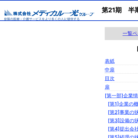
第21期 半
一覧ペ
表紙
中扉
目次
扉
[第一部]企業
[第1]企業の
[第2]事業の
[第3]設備の
[第4]提出会
[第5]経理の