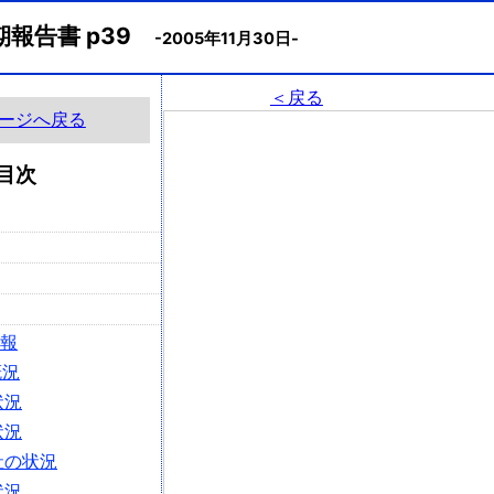
期報告書 p39
-2005年11月30日-
＜戻る
ージへ戻る
目次
情報
概況
状況
状況
社の状況
状況