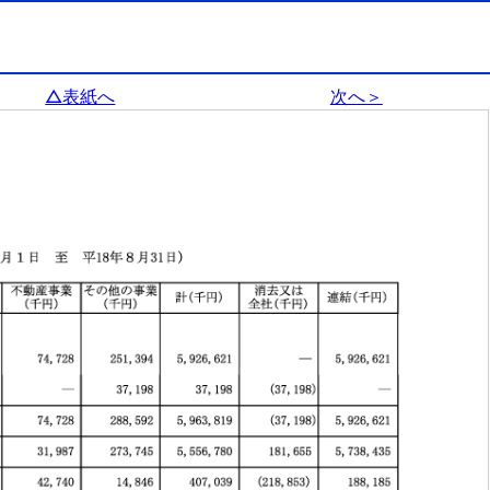
△表紙へ
次へ＞