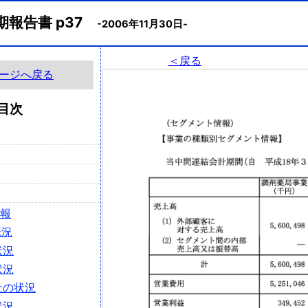
期報告書 p37
-2006年11月30日-
＜戻る
ージへ戻る
目次
情報
概況
状況
状況
社の状況
状況