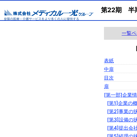
第22期 半
一覧ペ
表紙
中扉
目次
扉
[第一部]企業
[第1]企業の
[第2]事業の
[第3]設備の
[第4]提出会
[第5]経理の