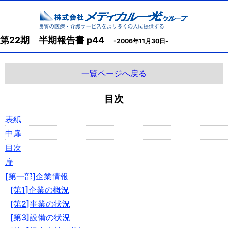
第22期 半期報告書 p44
-2006年11月30日-
一覧ページへ戻る
目次
表紙
中扉
目次
扉
[第一部]企業情報
[第1]企業の概況
[第2]事業の状況
[第3]設備の状況