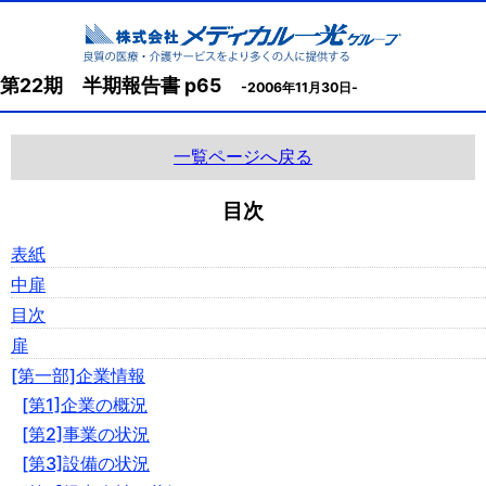
第22期 半期報告書 p65
-2006年11月30日-
一覧ページへ戻る
目次
表紙
中扉
目次
扉
[第一部]企業情報
[第1]企業の概況
[第2]事業の状況
[第3]設備の状況