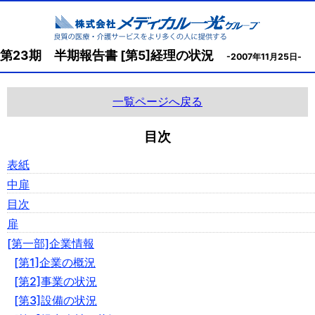
第23期 半期報告書 [第5]経理の状況
-2007年11月25日-
一覧ページへ戻る
目次
表紙
中扉
目次
扉
[第一部]企業情報
[第1]企業の概況
[第2]事業の状況
[第3]設備の状況