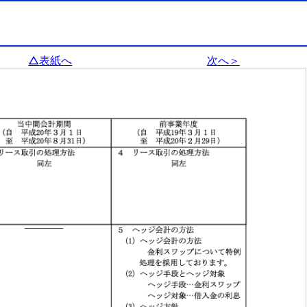
△表紙へ
次へ＞