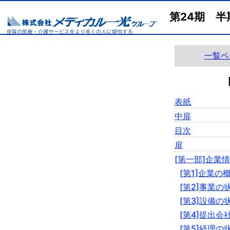
第24期 半
一覧ペ
表紙
中扉
目次
扉
[第一部]企業
[第1]企業の
[第2]事業の
[第3]設備の
[第4]提出会
[第5]経理の