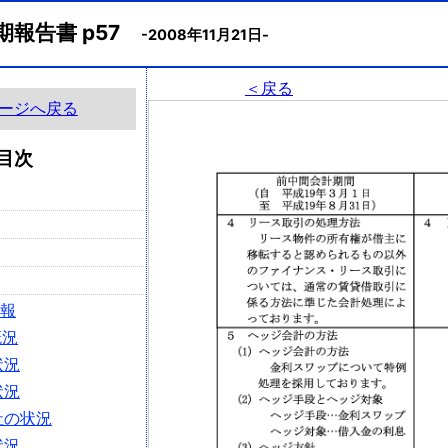
期報告書 p57
-2008年11月21日-
＜戻る
ージへ戻る
目次
情報
概況
状況
状況
社の状況
状況