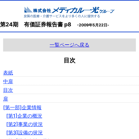
第24期 有価証券報告書 p8
-2009年5月22日-
一覧ページへ戻る
目次
表紙
中扉
目次
扉
[第一部]企業情報
[第1]企業の概況
[第2]事業の状況
[第3]設備の状況