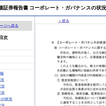
有価証券報告書 コーポレート・ガバナンスの
＜戻る
ージへ戻る
目次
情報
概況
状況
状況
社の状況
状況