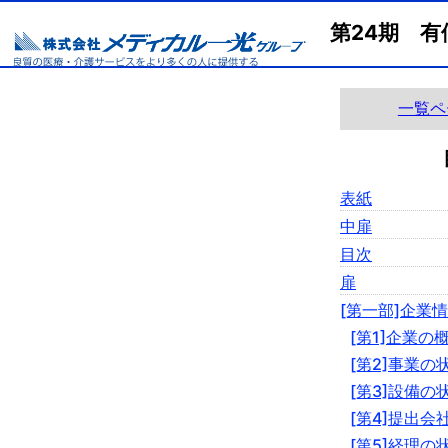
第24期 
一覧ペ
表紙
中扉
目次
扉
[第一部]企業
[第1]企業の
[第2]事業の
[第3]設備の
[第4]提出会
[第5]経理の