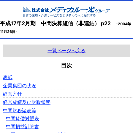
平成17年2月期 中間決算短信（非連結） p22
-2004年
11月26日-
一覧ページへ戻る
目次
表紙
企業集団の状況
経営方針
経営成績及び財政状態
中間財務諸表等
中間貸借対照表
中間損益計算書