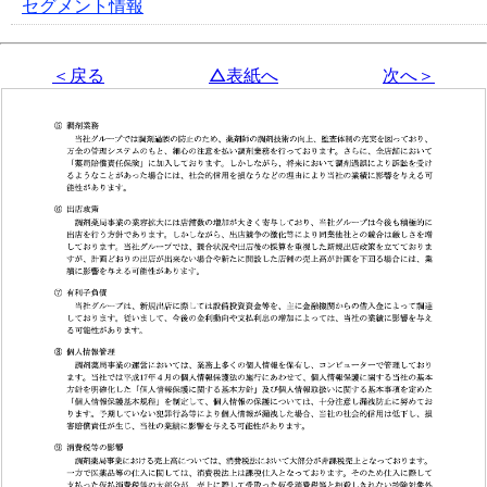
セグメント情報
＜戻る
△表紙へ
次へ＞