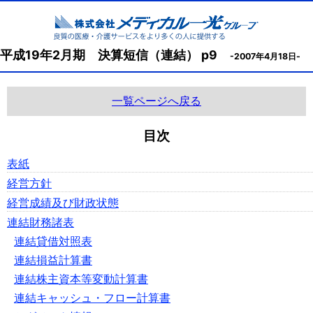
平成19年2月期 決算短信（連結） p9
-2007年4月18日-
一覧ページへ戻る
目次
表紙
経営方針
経営成績及び財政状態
連結財務諸表
連結貸借対照表
連結損益計算書
連結株主資本等変動計算書
連結キャッシュ・フロー計算書