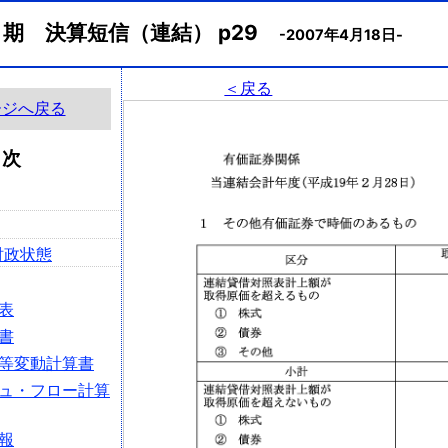
月期 決算短信（連結） p29
-2007年4月18日-
＜戻る
ージへ戻る
目次
財政状態
表
書
等変動計算書
ュ・フロー計算
報