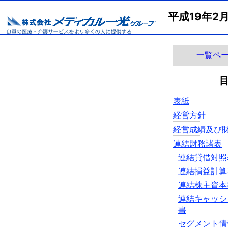
平成19年2
一覧ペ
表紙
経営方針
経営成績及び
連結財務諸表
連結貸借対照
連結損益計算
連結株主資本
連結キャッシ
書
セグメント情