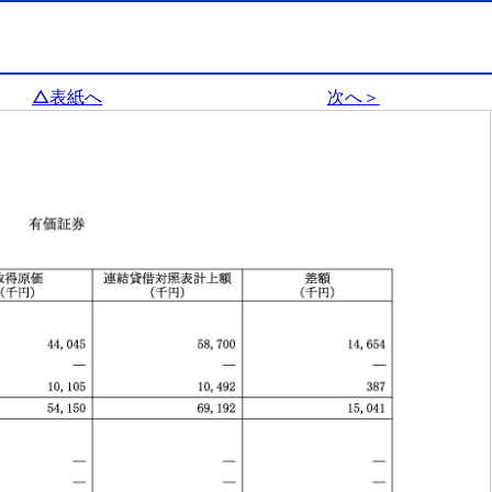
△表紙へ
次へ＞