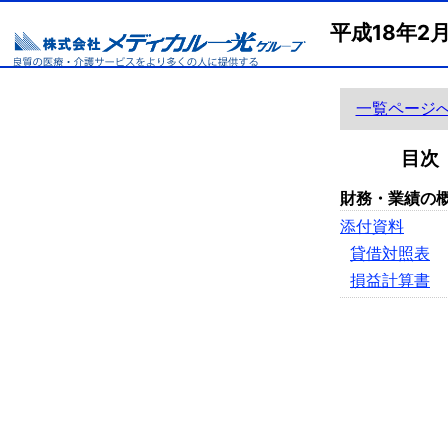
平成18年
一覧ページ
目次
財務・業績の
添付資料
貸借対照表
損益計算書