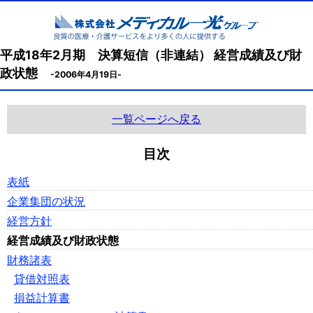
平成18年2月期 決算短信（非連結） 経営成績及び財
政状態
-2006年4月19日-
一覧ページへ戻る
目次
表紙
企業集団の状況
経営方針
経営成績及び財政状態
財務諸表
貸借対照表
損益計算書