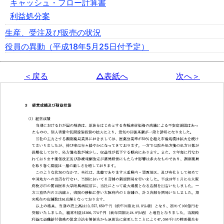
キャッシュ・フロー計算書
利益処分案
生産、受注及び販売の状況
役員の異動（平成18年5月25日付予定）
＜戻る
△表紙へ
次へ＞