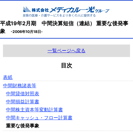
平成19年2月期 中間決算短信（連結） 重要な後発事
象
-2006年10月18日-
一覧ページへ戻る
目次
表紙
中間財務諸表等
中間貸借対照表
中間損益計算書
中間株主資本等変動計算書
中間キャッシュ・フロー計算書
重要な後発事象