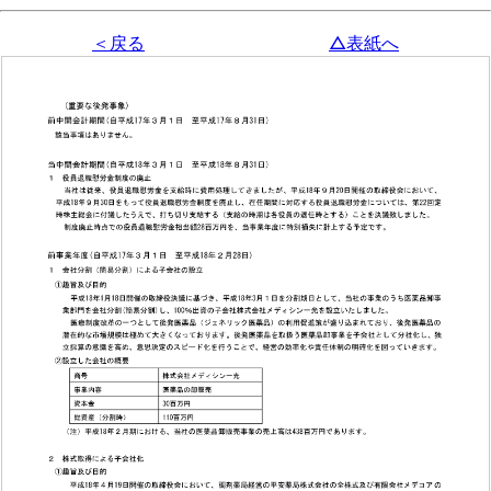
＜戻る
△表紙へ