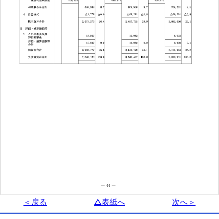
＜戻る
△表紙へ
次へ＞