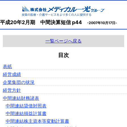
平成20年2月期 中間決算短信 p44
-2007年10月17日-
一覧ページへ戻る
目次
表紙
経営成績
企業集団の状況
経営方針
中間連結財務諸表
中間連結貸借対照表
中間連結損益計算書
中間連結株主資本等変動計算書