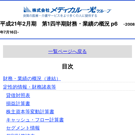
平成21年2月期 第1四半期財務・業績の概況 p6
-2008
年7月16日-
一覧ページへ戻る
目次
財務・業績の概況（連結）
定性的情報・財務諸表等
貸借対照表
損益計算書
株主資本等変動計算書
キャッシュ・フロー計算書
セグメント情報