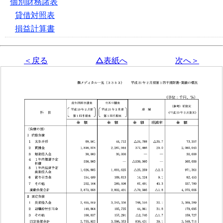
個別財務諸表
貸借対照表
損益計算書
＜戻る
△表紙へ
次へ＞