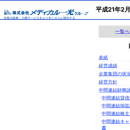
平成21年2
一覧ペ
表紙
経営成績
企業集団の状
経営方針
中間連結財務
中間連結貸借
中間連結損益
中間連結株主
中間連結キャ
書