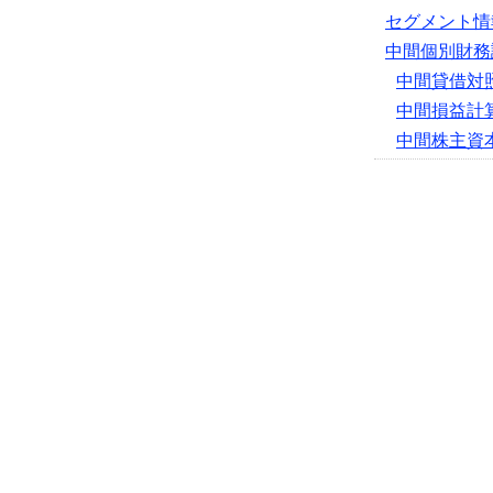
セグメント情
中間個別財務
中間貸借対
中間損益計
中間株主資