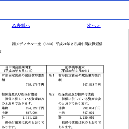
△表紙へ
次へ＞