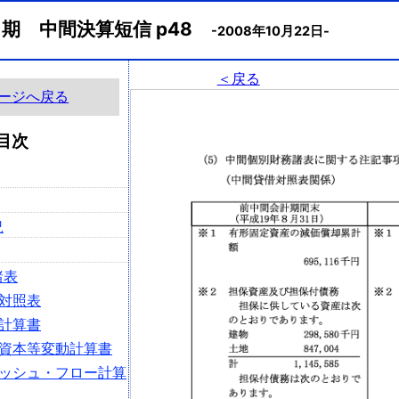
月期 中間決算短信 p48
-2008年10月22日-
＜戻る
ージへ戻る
目次
況
諸表
対照表
計算書
資本等変動計算書
ッシュ・フロー計算