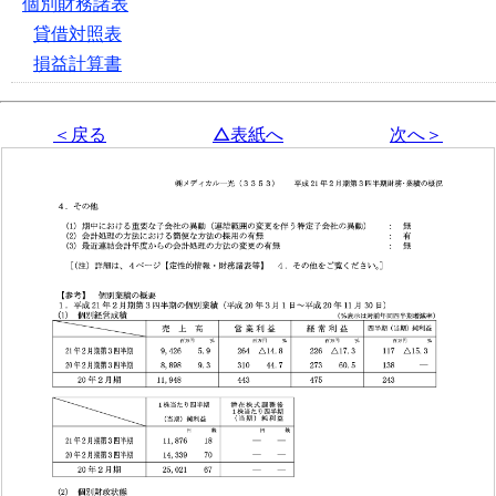
個別財務諸表
貸借対照表
損益計算書
＜戻る
△表紙へ
次へ＞