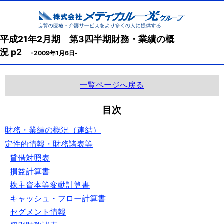
平成21年2月期 第3四半期財務・業績の概
況 p2
-2009年1月6日-
一覧ページへ戻る
目次
財務・業績の概況（連結）
定性的情報・財務諸表等
貸借対照表
損益計算書
株主資本等変動計算書
キャッシュ・フロー計算書
セグメント情報