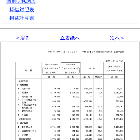
個別財務諸表
貸借対照表
損益計算書
＜戻る
△表紙へ
次へ＞