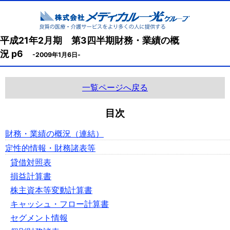
平成21年2月期 第3四半期財務・業績の概
況 p6
-2009年1月6日-
一覧ページへ戻る
目次
財務・業績の概況（連結）
定性的情報・財務諸表等
貸借対照表
損益計算書
株主資本等変動計算書
キャッシュ・フロー計算書
セグメント情報