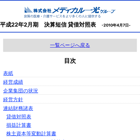
平成22年2月期 決算短信 貸借対照表
-2010年4月7日-
一覧ページへ戻る
目次
表紙
経営成績
企業集団の状況
経営方針
連結財務諸表
貸借対照表
損益計算書
株主資本等変動計算書