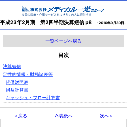
平成23年2月期 第2四半期決算短信 p8
-2010年9月30日-
一覧ページへ戻る
目次
決算短信
定性的情報・財務諸表等
貸借対照表
損益計算書
キャッシュ・フロー計算書
＜戻る
△表紙へ
次へ＞