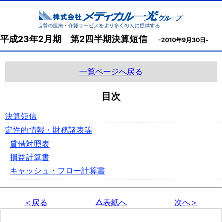
平成23年2月期 第2四半期決算短信
-2010年9月30日-
一覧ページへ戻る
目次
決算短信
定性的情報・財務諸表等
貸借対照表
損益計算書
キャッシュ・フロー計算書
＜戻る
△表紙へ
次へ＞