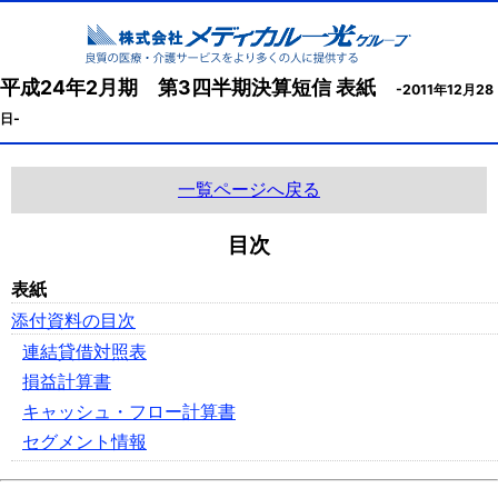
平成24年2月期 第3四半期決算短信 表紙
-2011年12月28
日-
一覧ページへ戻る
目次
表紙
添付資料の目次
連結貸借対照表
損益計算書
キャッシュ・フロー計算書
セグメント情報