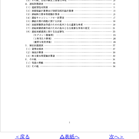
＜戻る
△表紙へ
次へ＞