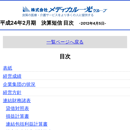
平成24年2月期 決算短信 目次
-2012年4月5日-
一覧ページへ戻る
目次
表紙
経営成績
企業集団の状況
経営方針
連結財務諸表
貸借対照表
損益計算書
連結包括利益計算書