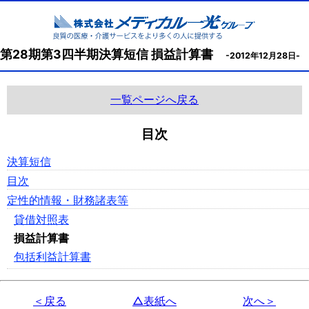
第28期第3四半期決算短信 損益計算書
-2012年12月28日-
一覧ページへ戻る
目次
決算短信
目次
定性的情報・財務諸表等
貸借対照表
損益計算書
包括利益計算書
＜戻る
△表紙へ
次へ＞