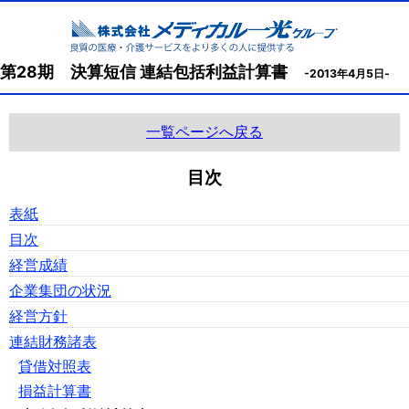
第28期 決算短信 連結包括利益計算書
-2013年4月5日-
一覧ページへ戻る
目次
表紙
目次
経営成績
企業集団の状況
経営方針
連結財務諸表
貸借対照表
損益計算書