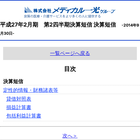
平成27年2月期 第2四半期決算短信 決算短信
-2014年9
月30日-
一覧ページへ戻る
目次
決算短信
定性的情報・財務諸表等
貸借対照表
損益計算書
包括利益計算書
次へ＞