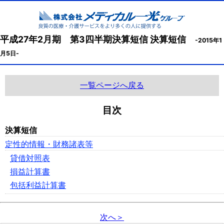
平成27年2月期 第3四半期決算短信 決算短信
-2015年1
月5日-
一覧ページへ戻る
目次
決算短信
定性的情報・財務諸表等
貸借対照表
損益計算書
包括利益計算書
次へ＞