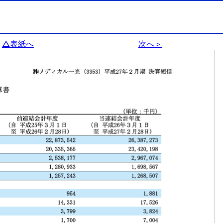
△表紙へ
次へ＞