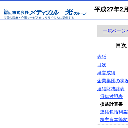
平成27年
一覧ページ
目次
表紙
目次
経営成績
企業集団の状
連結財務諸表
貸借対照表
損益計算書
連結包括利益
株主資本等変