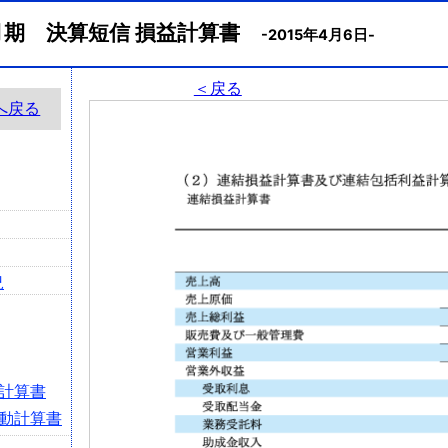
2月期 決算短信 損益計算書
-2015年4月6日-
＜戻る
へ戻る
況
計算書
動計算書