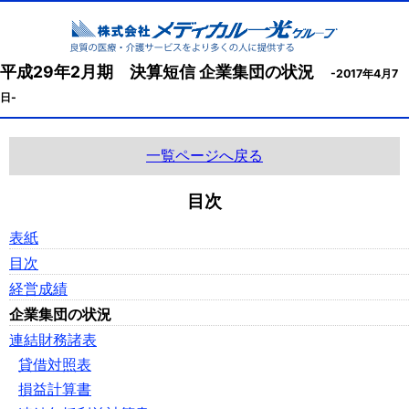
平成29年2月期 決算短信 企業集団の状況
-2017年4月7
日-
一覧ページへ戻る
目次
表紙
目次
経営成績
企業集団の状況
連結財務諸表
貸借対照表
損益計算書