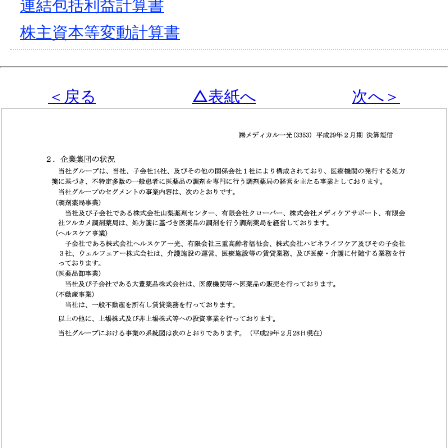
連結包括利益計算書
株主資本等変動計算書
＜戻る
△表紙へ
次へ＞