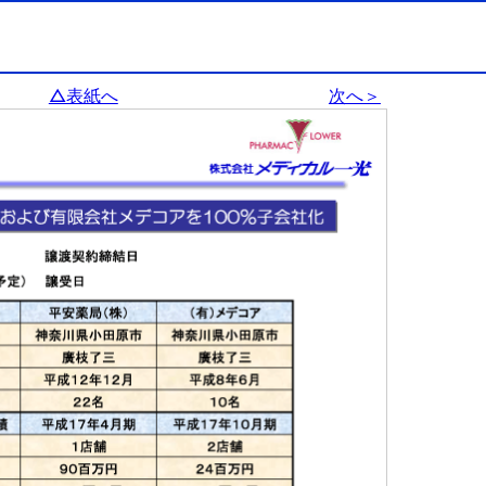
△表紙へ
次へ＞