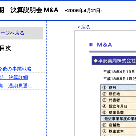
月期 決算説明会 M&A
-2006年4月21日-
＜戻る
ページへ戻る
目次
と今後の事業戦略
2月期 決算詳細
2月期 通期見通し