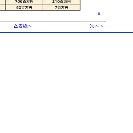
△表紙へ
次へ＞