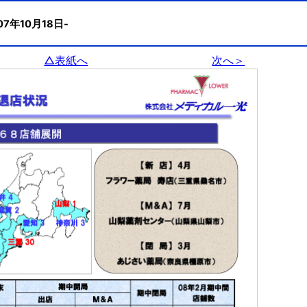
07年10月18日-
△表紙へ
次へ＞