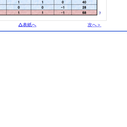
△表紙へ
次へ＞