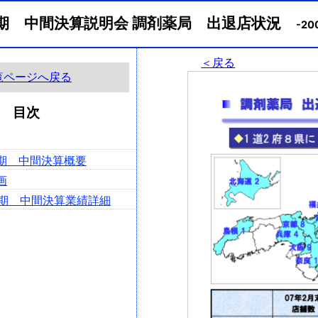
2月期 中間決算説明会 調剤薬局 出退店状況
-20
＜戻る
覧ページへ戻る
目次
2月期 中間決算概要
画
2月期 中間決算業績詳細