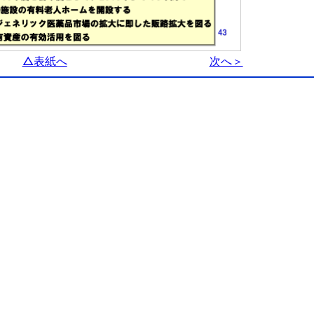
△表紙へ
次へ＞