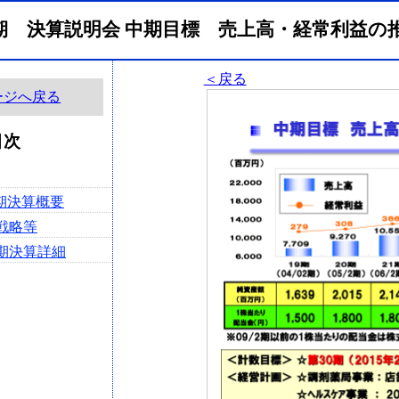
2月期 決算説明会 中期目標 売上高・経常利益
＜戻る
ージへ戻る
目次
月期決算概要
業戦略等
2月期決算詳細