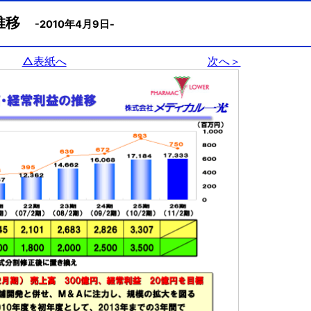
の推移
-2010年4月9日-
△表紙へ
次へ＞