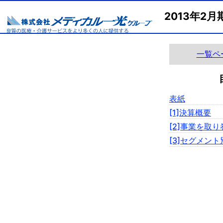
2013年
一覧ペ
表紙
[1]決算概要
[2]事業を取
[3]セグメン