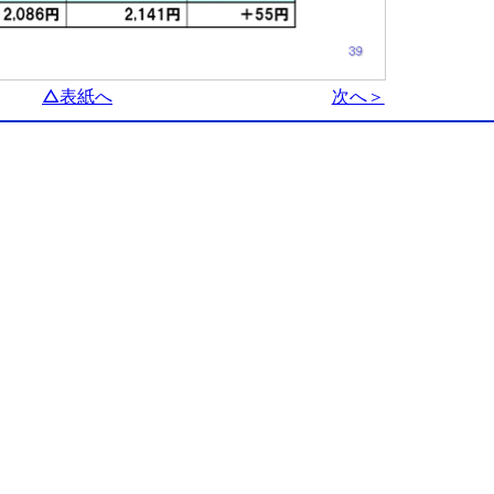
△表紙へ
次へ＞