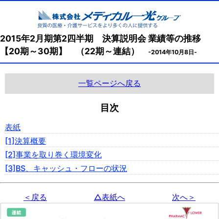
2015年2月期第2四半期 決算説明会 業績等の推移
【20期～30期】 （22期～連結）
-2014年10月8日-
一覧ページへ戻る
目次
表紙
[1]決算概要
[2]事業を取り巻く環境変化
[3]BS、キャッシュ・フローの状況
＜戻る
△表紙へ
次へ＞