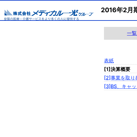
2016年2
一覧
表紙
[1]決算概要
[2]事業を取
[3]BS、キ