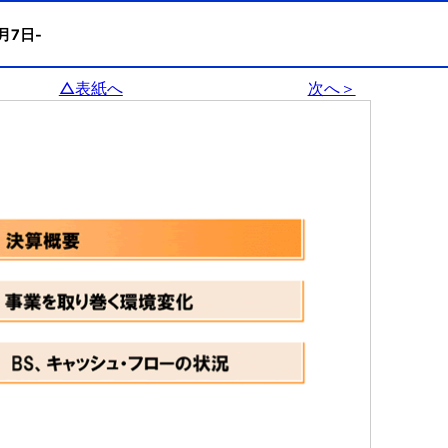
0月7日-
△表紙へ
次へ＞