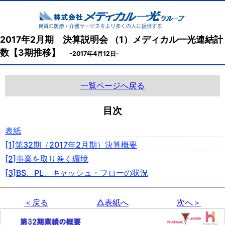
2017年2月期 決算説明会 （1）メディカル一光連結計
数【3期推移】
-2017年4月12日-
一覧ページへ戻る
目次
表紙
[1]第32期（2017年2月期）決算概要
[2]事業を取り巻く環境
[3]BS、PL、キャッシュ・フローの状況
＜戻る
△表紙へ
次へ＞