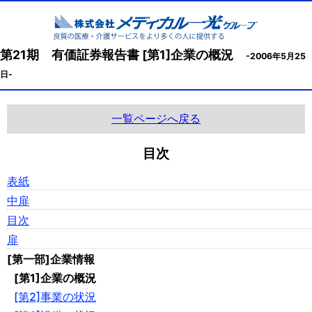
第21期 有価証券報告書 [第1]企業の概況
-2006年5月25
日-
一覧ページへ戻る
目次
表紙
中扉
目次
扉
[第一部]企業情報
[第1]企業の概況
[第2]事業の状況