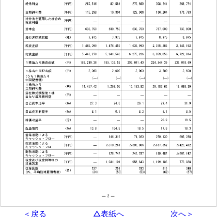
＜戻る
△表紙へ
次へ＞