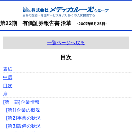
第22期 有価証券報告書 沿革
-2007年5月25日-
一覧ページへ戻る
目次
表紙
中扉
目次
扉
[第一部]企業情報
[第1]企業の概況
[第2]事業の状況
[第3]設備の状況