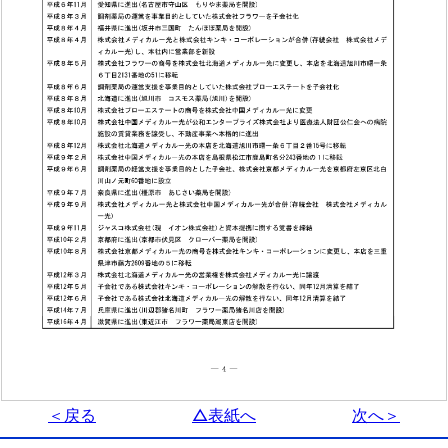
＜戻る
△表紙へ
次へ＞